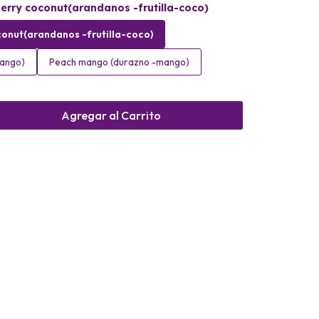
erry coconut(arandanos -frutilla-coco)
onut(arandanos -frutilla-coco)
mango)
Peach mango (durazno -mango)
Agregar al Carrito