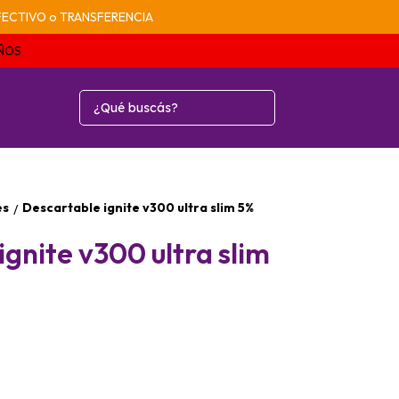
n EFECTIVO o TRANSFERENCIA
AÑOS
es
Descartable ignite v300 ultra slim 5%
/
gnite v300 ultra slim