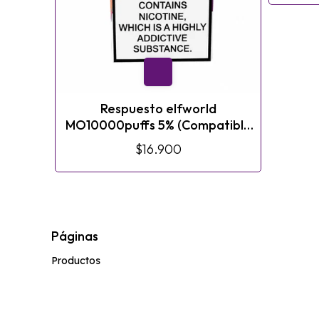
Respuesto elfworld
MO10000puffs 5% (Compatible
con LIFE POD ECO2)
$16.900
Páginas
Productos