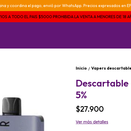
pagina y coordina el pago, envió por WhatsApp. Precios expresados e
IOS A TODO EL PAIS $5000 PROHIBIDA LA VENTA A MENORES DE 18 
Inicio
Vapers descartabl
/
Descartable 
5%
$27.900
Ver más detalles